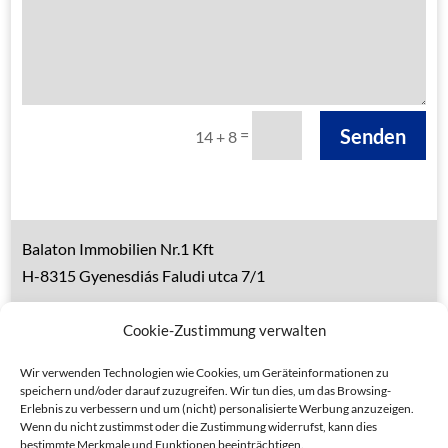
Senden
=
14 + 8
Balaton Immobilien Nr.1 Kft
H-8315 Gyenesdiás Faludi utca 7/1
Tel.: 0036 83 510 197 (deutsch)
Cookie-Zustimmung verwalten
Handy 1: 0036 30 153 7382 (deutsch)
Handy 2: 0036 20 935 6160 (ungarisch)
Wir verwenden Technologien wie Cookies, um Geräteinformationen zu
speichern und/oder darauf zuzugreifen. Wir tun dies, um das Browsing-
Erlebnis zu verbessern und um (nicht) personalisierte Werbung anzuzeigen.
Wenn du nicht zustimmst oder die Zustimmung widerrufst, kann dies
bestimmte Merkmale und Funktionen beeinträchtigen.