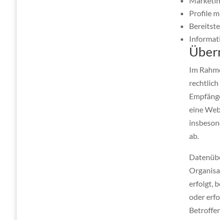
Marketin
Profile 
Bereitst
Informat
Über
Im Rahme
rechtlic
Empfänge
eine Web
insbeson
ab.
Datenübe
Organisa
erfolgt,
oder erfo
Betroffen