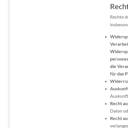
Recht
Rechte d
insbeson
Widerspr
Verarbei
Widerspr
personen
die Vera
für das 
Widerruf
Auskunft
Auskunft
Recht au
Daten ode
Recht au
verlange