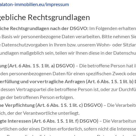
balaton-immobilien.eu/impressum
ebliche Rechtsgrundlagen
iche Rechtsgrundlagen nach der DSGVO:
Im Folgenden erhalten
n Basis wir personenbezogene Daten verarbeiten. Bitte nehmen S
e Datenschutzvorgaben in Ihrem bzw. unserem Wohn- oder Sitzland g
undlagen maßgeblich sein, teilen wir Ihnen diese in der Datenschu
ung (Art. 6 Abs. 1 S. 1 lit. a) DSGVO)
– Die betroffene Person hat i
nden personenbezogenen Daten für einen spezifischen Zweck od
erfüllung und vorvertragliche Anfragen (Art. 6 Abs. 1 S. 1 lit. 
 dessen Vertragspartei die betroffene Person ist, oder zur Durch
age der betroffenen Person erfolgen.
e Verpflichtung (Art. 6 Abs. 1 S. 1 lit. c) DSGVO)
– Die Verarbeitu
ich, der der Verantwortliche unterliegt.
te Interessen (Art. 6 Abs. 1 S. 1 lit. f) DSGVO)
– Die Verarbeitun
tlichen oder eines Dritten erforderlich, sofern nicht die Intere