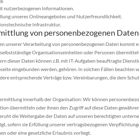
g.
mit nutzerbezogenen Informationen.
ellung unseres Onlineangebotes und Nutzerfreundlichkeit.
ionstechnische Infrastruktur.
mittlung von personenbezogenen Daten
n unserer Verarbeitung von personenbezogenen Daten kommt es v
h selbstständige Organisationseinheiten oder Personen übermittel
rn dieser Daten können z.B. mit IT-Aufgaben beauftragte Dienstle
seite eingebunden werden, gehören. In solchen Fällen beachten w
dere entsprechende Verträge bzw. Vereinbarungen, die dem Schut
rmittlung innerhalb der Organisation: Wir können personenbezog
tion übermitteln oder ihnen den Zugriff auf diese Daten gewähre
 beruht die Weitergabe der Daten auf unseren berechtigten untern
lgt, sofern sie Erfüllung unserer vertragsbezogenen Verpflichtunge
en oder eine gesetzliche Erlaubnis vorliegt.