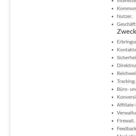
Interess
Kommuni
Nutzer.
Geschäft
Zweck
Erbringu
Kontakt
Sicherh
Direktma
Reichwe
Tracking.
Büro- un
Konvers
Affiliat
Verwaltu
Firewall.
Feedback