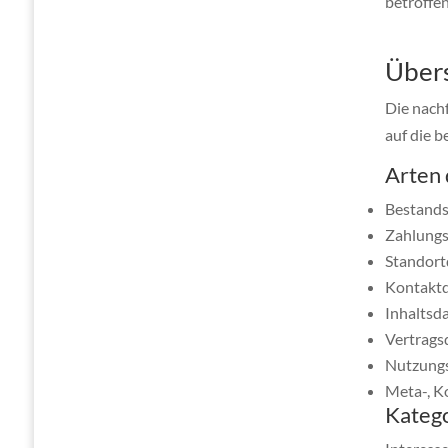
betroffe
Übers
Die nach
auf die 
Arten 
Bestands
Zahlungs
Standort
Kontaktd
Inhaltsd
Vertrags
Nutzung
Meta-, K
Katego