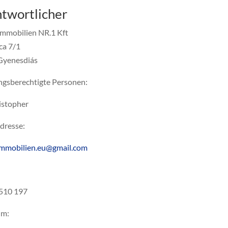
twortlicher
Immobilien NR.1 Kft
ca 7/1
Gyenesdiás
ngsberechtigte Personen:
ristopher
dresse:
immobilien.eu@gmail.com
510 197
um: