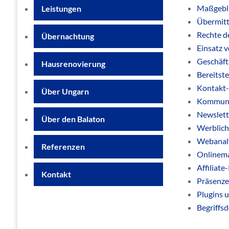
Maßgebli
Leistungen
Übermitt
Rechte d
Übernachtung
Einsatz 
Geschäft
Hausrenovierung
Bereitst
Kontakt-
Über Ungarn
Kommuni
Newslett
Über den Balaton
Werblich
Webanaly
Referenzen
Onlinema
Affiliat
Kontakt
Präsenze
Plugins 
Begriffsd