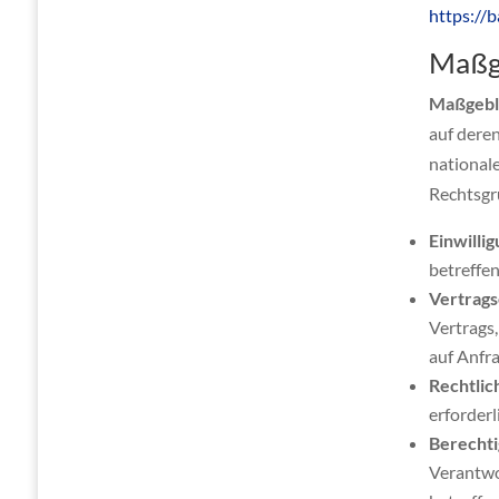
https://
Maßg
Maßgebl
auf dere
national
Rechtsgr
Einwillig
betreffe
Vertrags
Vertrags,
auf Anfr
Rechtlich
erforderl
Berechtig
Verantwor