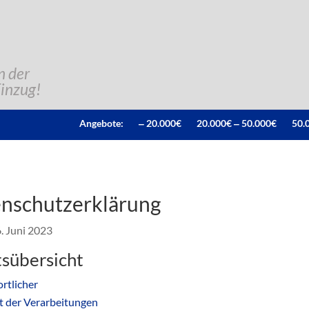
n der
Einzug!
Angebote:
‒ 20.000€
20.000€ ‒ 50.000€
50.
nschutzerklärung
. Juni 2023
tsübersicht
rtlicher
t der Verarbeitungen