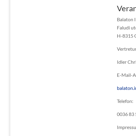
Veran
Balaton 
Faludi ut
H-8315 
Vertretu
Idler Ch
E-Mail-A
balaton.
Telefon:
0036 83 
Impress