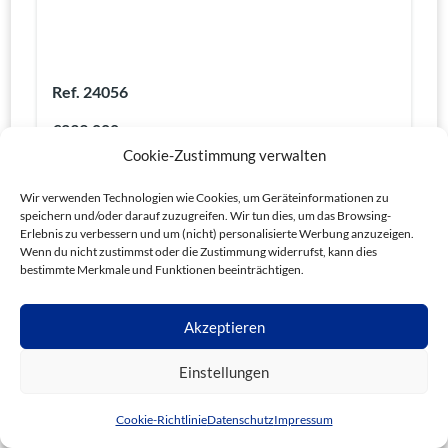
Ref. 24056
€239.000
Cookie-Zustimmung verwalten
2
Schlafzimmer
2
Badezimmer
140
m²
Wir verwenden Technologien wie Cookies, um Geräteinformationen zu
Einfamilienhaus
200.000€ -
speichern und/oder darauf zuzugreifen. Wir tun dies, um das Browsing-
Erlebnis zu verbessern und um (nicht) personalisierte Werbung anzuzeigen.
Wenn du nicht zustimmst oder die Zustimmung widerrufst, kann dies
bestimmte Merkmale und Funktionen beeinträchtigen.
Akzeptieren
Einstellungen
Cookie-Richtlinie
Datenschutz
Impressum