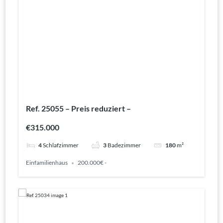
Ref. 25055 – Preis reduziert –
€315.000
4
Schlafzimmer
3
Badezimmer
180
m²
Einfamilienhaus
200.000€ -