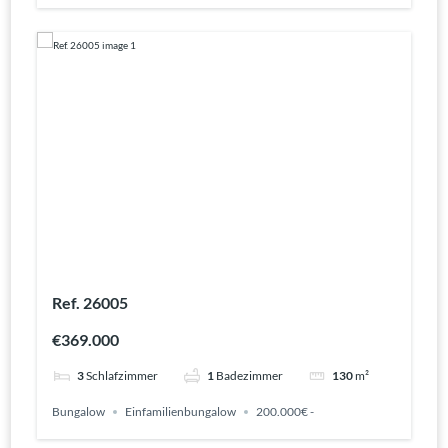
Ref. 26005
€369.000
3
Schlafzimmer
1
Badezimmer
130
m²
Bungalow
Einfamilienbungalow
200.000€ -