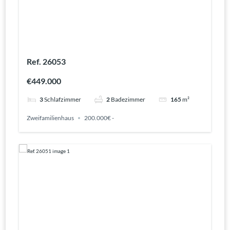
Ref. 26053
€449.000
3
Schlafzimmer
2
Badezimmer
165
m²
Zweifamilienhaus
200.000€ -