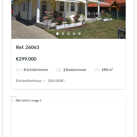
Ref. 26063
€299.000
4
Schlafzimmer
2
Badezimmer
195
m²
Einfamilienhaus
200.000€ -