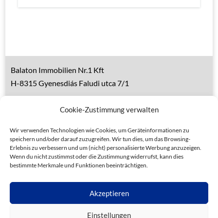
Balaton Immobilien Nr.1 Kft
H-8315 Gyenesdiás Faludi utca 7/1
Tel.: 0036 83 510 197 (deutsch)
Cookie-Zustimmung verwalten
Handy 1: 0036 30 153 7382 (deutsch)
Handy 2: 0036 20 935 6160 (ungarisch)
Wir verwenden Technologien wie Cookies, um Geräteinformationen zu
speichern und/oder darauf zuzugreifen. Wir tun dies, um das Browsing-
Erlebnis zu verbessern und um (nicht) personalisierte Werbung anzuzeigen.
Wenn du nicht zustimmst oder die Zustimmung widerrufst, kann dies
bestimmte Merkmale und Funktionen beeinträchtigen.
Datenschutz
Allgemeine Geschäftsbedingungen
Akzeptieren
Impressum
Einstellungen