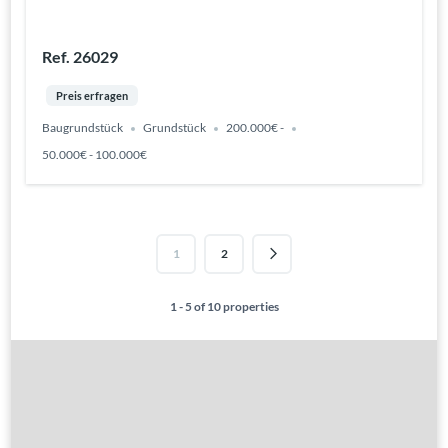
Ref. 26029
Preis erfragen
Baugrundstück
Grundstück
200.000€ -
50.000€ - 100.000€
1
2
1 - 5 of 10 properties
Gute Gründe
Alle Immobilien