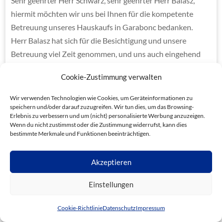
Sehr geehrter Herr Schwarz, sehr geehrter Herr Balasz,
hiermit möchten wir uns bei Ihnen für die kompetente
Betreuung unseres Hauskaufs in Garabonc bedanken.
Herr Balasz hat sich für die Besichtigung und unsere
Betreuung viel Zeit genommen, und uns auch eingehend
beraten.
Cookie-Zustimmung verwalten
Herr Schwarz, Sie standen uns bei allen Fragen oder
Wir verwenden Technologien wie Cookies, um Geräteinformationen zu
offenen Punkten immer mit Rat und Tat zur Seite, auch ihre
speichern und/oder darauf zuzugreifen. Wir tun dies, um das Browsing-
freundliche
Erlebnis zu verbessern und um (nicht) personalisierte Werbung anzuzeigen.
Wenn du nicht zustimmst oder die Zustimmung widerrufst, kann dies
Bergleitung bei der Kontoeröffnung, sowie bei der
bestimmte Merkmale und Funktionen beeinträchtigen.
Hausversicherung wissen wir sehr zu schätzen.
Akzeptieren
Wir werden Sie in unserem Freundes- und Bekanntenkreis
sehr gerne weiterempfehlen.
Einstellungen
Sie benötigen Unterstützung?
Wir wünschen Ihnen und ihrer Familie, sowie Herrn Balasz
Cookie-Richtlinie
Datenschutz
Impressum
alles Gute für die Zukunft