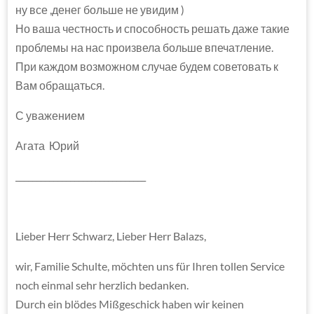
ну все ,денег больше не увидим )
Но ваша честность и способность решать даже такие
проблемы на нас произвела больше впечатление.
При каждом возможном случае будем советовать к
Вам обращаться.
С уважением
Агата Юрий
_______________________________
Lieber Herr Schwarz, Lieber Herr Balazs,
wir, Familie Schulte, möchten uns für Ihren tollen Service
noch einmal sehr herzlich bedanken.
Durch ein blödes Mißgeschick haben wir keinen