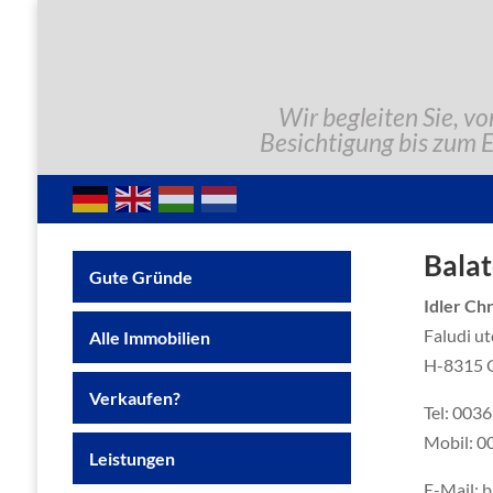
Wir begleiten Sie, vo
Besichtigung bis zum 
Balat
Gute Gründe
Idler Ch
Faludi ut
Alle Immobilien
H-8315 
Verkaufen?
Tel: 003
Mobil: 0
Leistungen
E-Mail: 