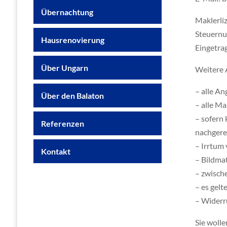
Übernachtung
Maklerl
Steuern
Hausrenovierung
Eingetra
Über Ungarn
Weitere 
– alle An
Über den Balaton
– alle M
– sofern
Referenzen
nachgere
– Irrtum
Kontakt
– Bildmat
– zwisch
– es gel
– Widerr
Sie wolle