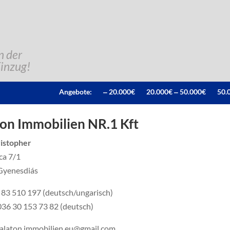
n der
Einzug!
Angebote:
‒ 20.000€
20.000€ ‒ 50.000€
50.
on Immobilien NR.1 Kft
ristopher
ca 7/1
Gyenesdiás
6 83 510 197 (deutsch/ungarisch)
036 30 153 73 82 (deutsch)
balaton.immobilien.eu@gmail.com