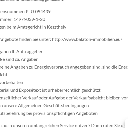
izensnummer: PTG 094439
ummer: 14979039-1-20
gen beim Amtsgericht in Keszthely
Angebote finden Sie unter: http://www.balaton-immobilien.eu/
gaben lt. Auftraggeber
aße sind ca. Angaben
 keine Angaben zu Energieverbrauch angegeben sind, sind die Ene
icht
 vorbehalten
erial und Exposétext ist urheberrechtlich geschützt
enzeitlicher Verkauf oder Aufgabe der Verkaufsabsicht bleiben vo
ten unsere Allgemeinen Geschäftsbedingungen
ufsbelehrung bei provisionspflichtigen Angeboten
n auch unseren umfangreichen Service nutzen? Dann rufen Sie uns 