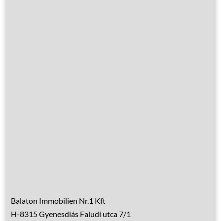
Leistungen
Übernachtung
Hausrenovierung
Über Ungarn
Über den Balaton
Referenzen
Kontakt
Balaton Immobilien Nr.1 Kft
H-8315 Gyenesdiás Faludi utca 7/1