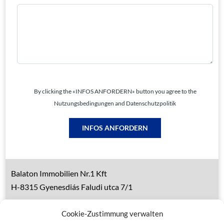
By clicking the «INFOS ANFORDERN» button you agree to the
Nutzungsbedingungen and Datenschutzpolitik
INFOS ANFORDERN
Balaton Immobilien Nr.1 Kft
H-8315 Gyenesdiás Faludi utca 7/1
Tel.: 0036 83 510 197 (deutsch)
Cookie-Zustimmung verwalten
Handy 1: 0036 30 153 7382 (deutsch)