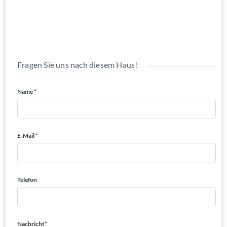
nach Keszthely sind Sie genau so schnell. An den Balaton selbst
benötigen Sie 10 Minuten mit dem Auto.
Fragen Sie uns nach diesem Haus!
Name *
E-Mail *
Telefon
Nachricht*