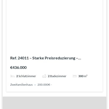
Ref. 24011 – Starke Preisreduzierung –
Sonderpreis
€436.000
2
Schlafzimmer
2
Badezimmer
300
m²
Zweifamilienhaus
200.000€ -
Gute Gründe