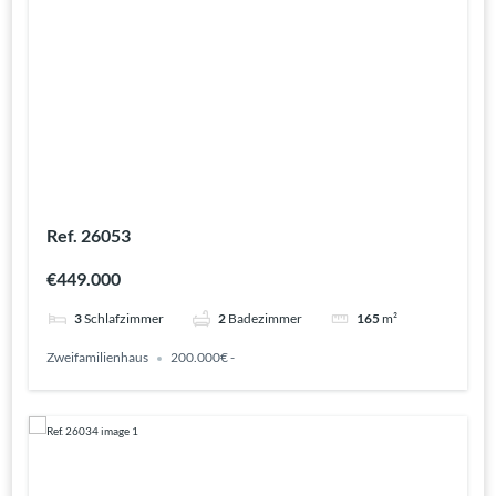
Ref. 26053
€449.000
3
Schlafzimmer
2
Badezimmer
165
m²
Zweifamilienhaus
200.000€ -