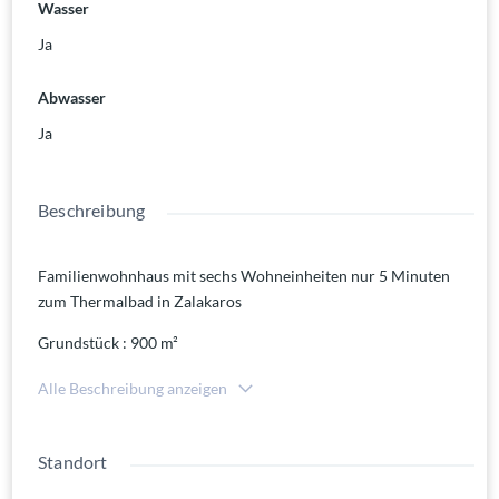
Wasser
Ja
Abwasser
Ja
Beschreibung
Familienwohnhaus mit sechs Wohneinheiten nur 5 Minuten
zum Thermalbad in Zalakaros
Grundstück : 900 m²
Wohnfläche : 488 m²
Alle Beschreibung anzeigen
EG:
Wohnung mit 105 m² Wohnfläche – Apartments mit 25 m², 40
m² und 48 m²
Standort