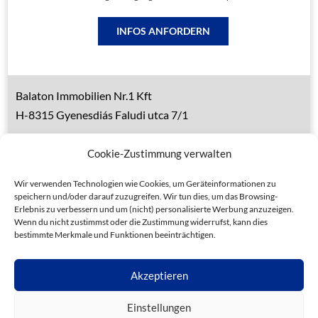
INFOS ANFORDERN
Balaton Immobilien Nr.1 Kft
H-8315 Gyenesdiás Faludi utca 7/1
Tel.: 0036 83 510 197 (deutsch)
Cookie-Zustimmung verwalten
Handy 1: 0036 30 153 7382 (deutsch)
Handy 2: 0036 20 935 6160 (ungarisch)
Wir verwenden Technologien wie Cookies, um Geräteinformationen zu
speichern und/oder darauf zuzugreifen. Wir tun dies, um das Browsing-
Erlebnis zu verbessern und um (nicht) personalisierte Werbung anzuzeigen.
Wenn du nicht zustimmst oder die Zustimmung widerrufst, kann dies
bestimmte Merkmale und Funktionen beeinträchtigen.
Datenschutz
Allgemeine Geschäftsbedingungen
Akzeptieren
Impressum
Einstellungen