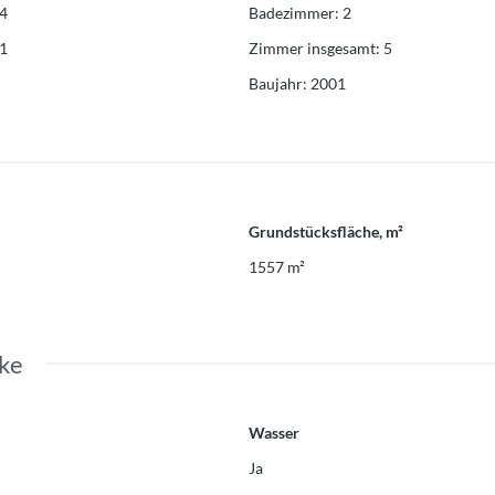
4
Badezimmer
:
2
1
Zimmer insgesamt
:
5
Baujahr
:
2001
Grundstücksfläche, m²
1557
m²
ke
Wasser
Ja