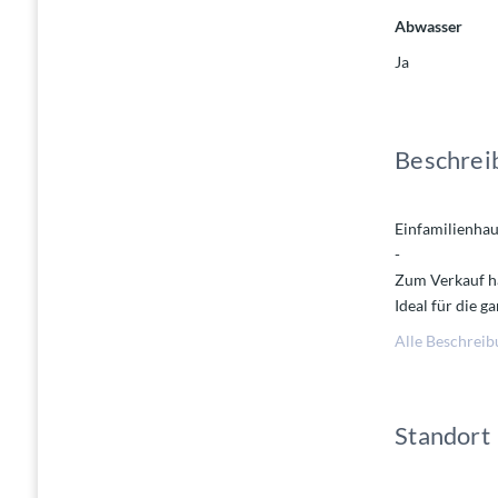
Abwasser
Ja
Beschrei
Einfamilienhau
-
Zum Verkauf ha
Ideal für die 
man das Haus a
Alle Beschreib
Erbaut wurde 
-
Standort
Das Haus kommt
Im Erdgeschoss
Hauswirtschaf