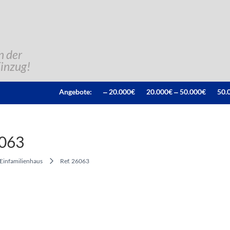
n der
Einzug!
Angebote:
‒ 20.000€
20.000€ ‒ 50.000€
50.
6063
Einfamilienhaus
Ref. 26063