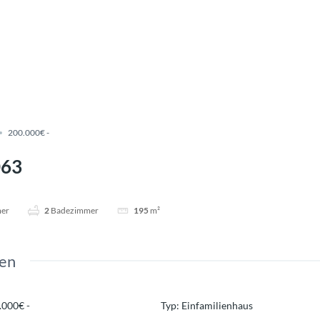
200.000€ -
063
mer
2
Badezimmer
195
m²
en
.000€ -
Typ
:
Einfamilienhaus