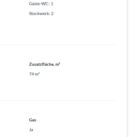
Gäste-WC
:
1
Stockwerk
:
2
Zusatzfläche, m²
74
m²
Gas
Ja