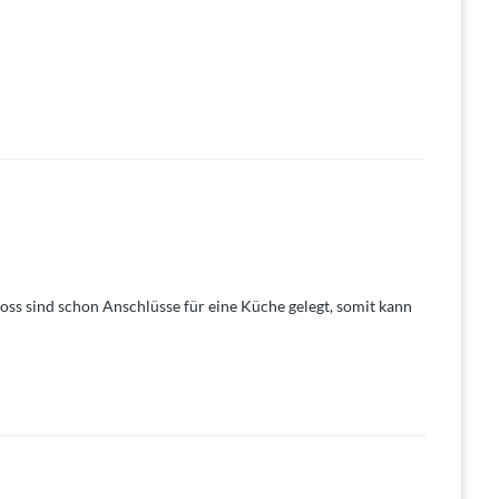
hoss sind schon Anschlüsse für eine Küche gelegt, somit kann
dezimmer, ein Dusch- und Wannenbad, ein
 mit Speisekammer.