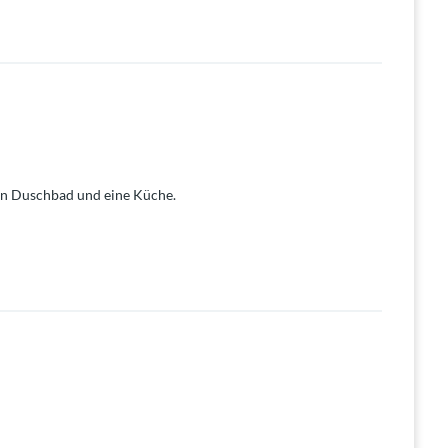
ein Duschbad und eine Küche.
warme Sommerabende im Freien verbringen.
 eigenen Gebäude mit ca. 43 m² Erholfläche. Hier finden Sie
zheizung. Ebenfalls zu erwähnen ist die 5 kWh Solaranlage
. Die Holzbalkendecke gibt dem Ganzen einen besonderen