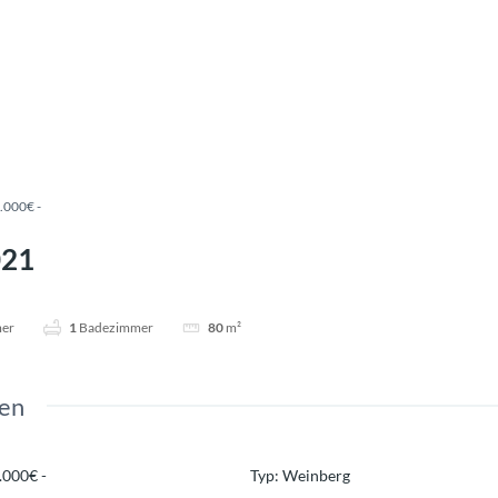
.000€ -
021
mer
1
Badezimmer
80
m²
en
.000€ -
Typ
:
Weinberg