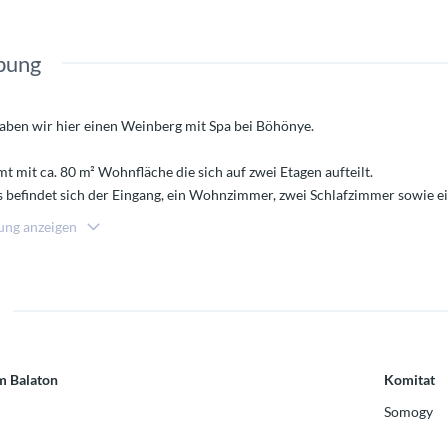
bung
ben wir hier einen Weinberg mit Spa bei Böhönye.
 mit ca. 80 m² Wohnfläche die sich auf zwei Etagen aufteilt.
 befindet sich der Eingang, ein Wohnzimmer, zwei Schlafzimmer sowie 
s finden Sie ein Atelier mit Dachterrasse - Hier kann man wunderbar 
ung anzeigen
Highlight des Weinberges liegt hier im Spa-Bereich. Dieser liegt in einem
n Whirlpool sowie einen Pool mit 3x6x1,1 Meter.
ie Immobilie über eine Elektroheizung mit Infrarotpanel und über die Hol
anze Anwesen Kameraüberwacht ist. 400V Strom ist ebenfalls vorhanden
m Balaton
Komitat
Somogy