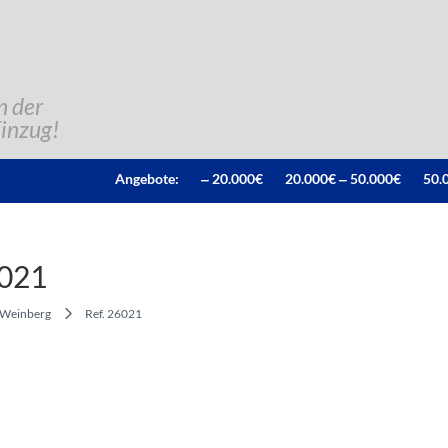
n der
Einzug!
Angebote:
‒ 20.000€
20.000€ ‒ 50.000€
50.
6021
Weinberg
Ref. 26021