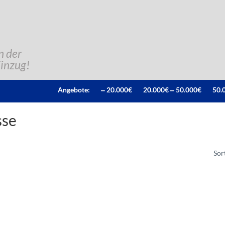
n der
Einzug!
Angebote:
‒ 20.000€
20.000€ ‒ 50.000€
50.
sse
Sor