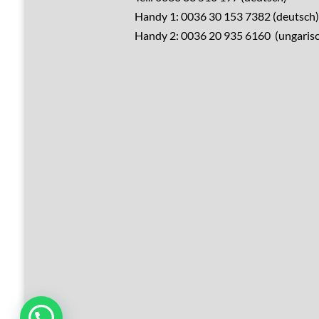
Handy 1: 0036 30 153 7382 (deutsch)
Verkaufen?
Handy 2: 0036 20 935 6160 (ungarisc
Leistungen
Übernachtung
Hausrenovierung
Über Ungarn
Über den Balaton
Referenzen
Kontakt
Sie benötigen Unterstützung?