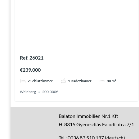
Ref. 26021
€239.000
2
Schlafzimmer
1
Badezimmer
80
m²
Weinberg
200.000€ -
Gute Gründe
Balaton Immobilien Nr.1 Kft
H-8315 Gyenesdiás Faludi utca 7/1
Alle Immobilien
Tel.: 0036 83 510 197 (deutsch)