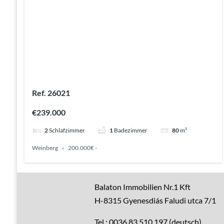
Ref. 26021
€239.000
2
Schlafzimmer
1
Badezimmer
80
m²
Weinberg
200.000€ -
Gute Gründe
Balaton Immobilien Nr.1 Kft
H-8315 Gyenesdiás Faludi utca 7/1
Alle Immobilien
Tel.: 0036 83 510 197 (deutsch)