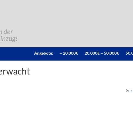
n der
Einzug!
Angebote:
‒ 20.000€
20.000€ ‒ 50.000€
50.
erwacht
Sor