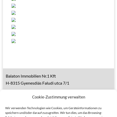
Balaton Immobilien Nr.1 Kft
H-8315 Gyenesdiás Faludi utca 7/1
Tel.: 0036 83 510 197 (deutsch)
Cookie-Zustimmung verwalten
Handy 1: 0036 30 153 7382 (deutsch)
Handy 2: 0036 20 935 6160 (ungarisch)
Wir verwenden Technologien wie Cookies, um Geräteinformationen zu
speichern und/oder darauf zuzugreifen. Wir tun dies, um das Browsing-