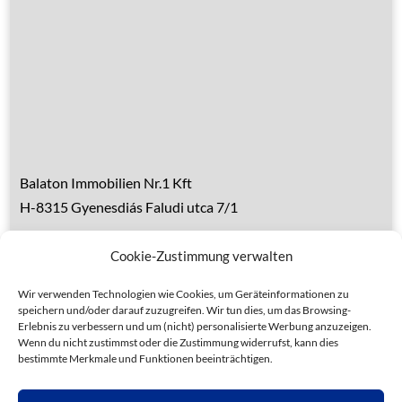
Über den Balaton
Referenzen
Kontakt
Balaton Immobilien Nr.1 Kft
H-8315 Gyenesdiás Faludi utca 7/1
Tel.: 0036 83 510 197 (deutsch)
Cookie-Zustimmung verwalten
Handy 1: 0036 30 153 7382 (deutsch)
Handy 2: 0036 20 935 6160 (ungarisch)
Wir verwenden Technologien wie Cookies, um Geräteinformationen zu
speichern und/oder darauf zuzugreifen. Wir tun dies, um das Browsing-
Erlebnis zu verbessern und um (nicht) personalisierte Werbung anzuzeigen.
Wenn du nicht zustimmst oder die Zustimmung widerrufst, kann dies
bestimmte Merkmale und Funktionen beeinträchtigen.
Datenschutz