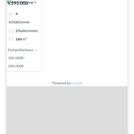
€195.000
4
Schlafzimmer
3
Badezimmer
160
m²
Einfamilienhaus
100.000€ -
200.000€
Powered by
Estatik
Gute Gründe
Alle Immobilien
Verkaufen?
Leistungen
Übernachtung