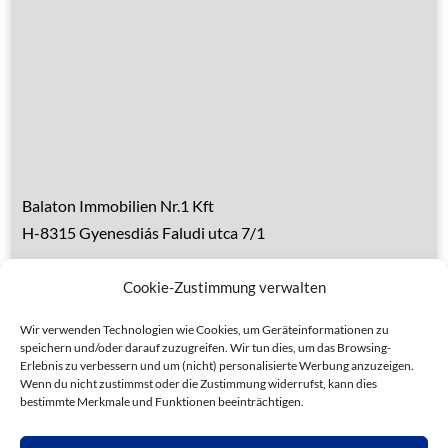
Über den Balaton
Referenzen
Kontakt
Balaton Immobilien Nr.1 Kft
H-8315 Gyenesdiás Faludi utca 7/1
Tel.: 0036 83 510 197 (deutsch)
Cookie-Zustimmung verwalten
Handy 1: 0036 30 153 7382 (deutsch)
Handy 2: 0036 20 935 6160 (ungarisch)
Wir verwenden Technologien wie Cookies, um Geräteinformationen zu
speichern und/oder darauf zuzugreifen. Wir tun dies, um das Browsing-
Erlebnis zu verbessern und um (nicht) personalisierte Werbung anzuzeigen.
Wenn du nicht zustimmst oder die Zustimmung widerrufst, kann dies
bestimmte Merkmale und Funktionen beeinträchtigen.
Datenschutz