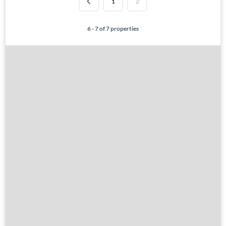
1
2
6 - 7 of 7 properties
Gute Gründe
Alle Immobilien
Verkaufen?
Leistungen
Übernachtung
Hausrenovierung
Über Ungarn