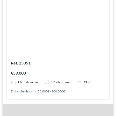
Ref. 25051
€59.000
1
Schlafzimmer
1
Badezimmer
55
m²
Einfamilienhaus
50.000€ - 100.000€
Gute Gründe