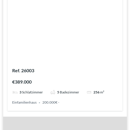
Ref. 26003
€389.000
3
Schlafzimmer
5
Badezimmer
256
m²
Einfamilienhaus
200.000€ -
Gute Gründe