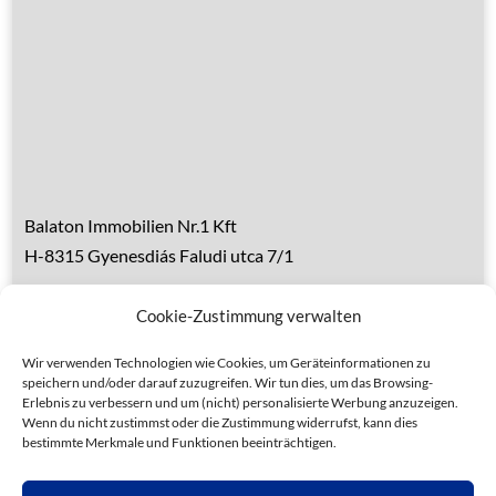
Über den Balaton
Referenzen
Kontakt
Balaton Immobilien Nr.1 Kft
H-8315 Gyenesdiás Faludi utca 7/1
Tel.: 0036 83 510 197 (deutsch)
Cookie-Zustimmung verwalten
Handy 1: 0036 30 153 7382 (deutsch)
Handy 2: 0036 20 935 6160 (ungarisch)
Wir verwenden Technologien wie Cookies, um Geräteinformationen zu
speichern und/oder darauf zuzugreifen. Wir tun dies, um das Browsing-
Erlebnis zu verbessern und um (nicht) personalisierte Werbung anzuzeigen.
Wenn du nicht zustimmst oder die Zustimmung widerrufst, kann dies
bestimmte Merkmale und Funktionen beeinträchtigen.
Datenschutz