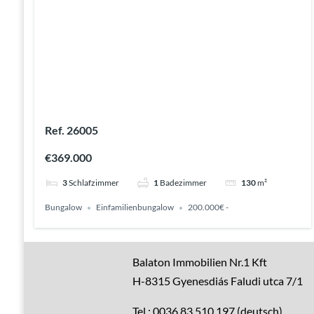
Ref. 26005
€369.000
3
Schlafzimmer
1
Badezimmer
130
m²
Bungalow
Einfamilienbungalow
200.000€ -
Gute Gründe
Balaton Immobilien Nr.1 Kft
H-8315 Gyenesdiás Faludi utca 7/1
Alle Immobilien
Tel.: 0036 83 510 197 (deutsch)