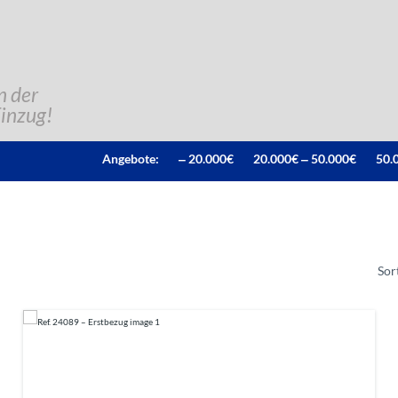
n der
Einzug!
Angebote:
‒ 20.000€
20.000€ ‒ 50.000€
50.
Sor