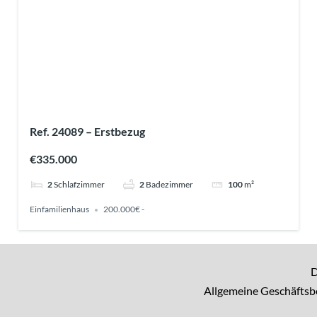
Ref. 24089 – Erstbezug
€335.000
2
Schlafzimmer
2
Badezimmer
100
m²
Einfamilienhaus
200.000€ -
D
Allgemeine Geschäfts