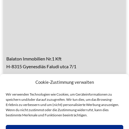
Über den Balaton
Referenzen
Kontakt
Balaton Immobilien Nr.1 Kft
H-8315 Gyenesdiás Faludi utca 7/1
Tel.: 0036 83 510 197 (deutsch)
Cookie-Zustimmung verwalten
Handy 1: 0036 30 153 7382 (deutsch)
Handy 2: 0036 20 935 6160 (ungarisch)
Wir verwenden Technologien wie Cookies, um Geräteinformationen zu
speichern und/oder darauf zuzugreifen. Wir tun dies, um das Browsing-
Erlebnis zu verbessern und um (nicht) personalisierte Werbung anzuzeigen.
Wenn du nicht zustimmst oder die Zustimmung widerrufst, kann dies
bestimmte Merkmale und Funktionen beeinträchtigen.
Datenschutz