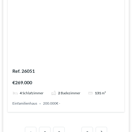
Ref. 26051
€269.000
4
Schlafzimmer
2
Badezimmer
131
m²
Einfamilienhaus
200.000€ -
…