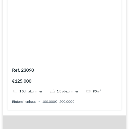
Ref. 23090
€125.000
1
Schlafzimmer
1
Badezimmer
90
m²
Einfamilienhaus
100.000€ - 200.000€
Gute Gründe