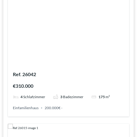
Ref. 26042
€310.000
4
Schlafzimmer
3
Badezimmer
175
m²
Einfamilienhaus
200.000€ -