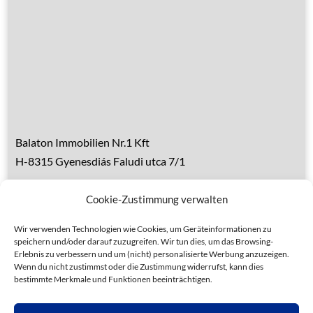
Über den Balaton
Referenzen
Kontakt
Balaton Immobilien Nr.1 Kft
H-8315 Gyenesdiás Faludi utca 7/1
Tel.: 0036 83 510 197 (deutsch)
Cookie-Zustimmung verwalten
Handy 1: 0036 30 153 7382 (deutsch)
Handy 2: 0036 20 935 6160 (ungarisch)
Wir verwenden Technologien wie Cookies, um Geräteinformationen zu
speichern und/oder darauf zuzugreifen. Wir tun dies, um das Browsing-
Erlebnis zu verbessern und um (nicht) personalisierte Werbung anzuzeigen.
Wenn du nicht zustimmst oder die Zustimmung widerrufst, kann dies
bestimmte Merkmale und Funktionen beeinträchtigen.
Datenschutz