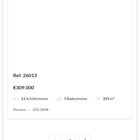
Ref. 26013
€309.000
11
Schlafzimmer
7
Badezimmer
355
m²
Pension
200.000€ -