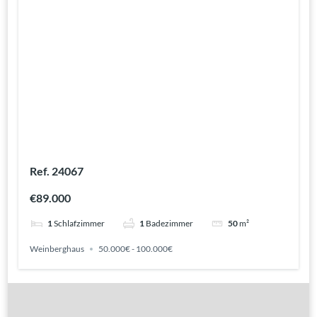
Ref. 24067
€89.000
1
Schlafzimmer
1
Badezimmer
50
m²
Weinberghaus
50.000€ - 100.000€
Gute Gründe