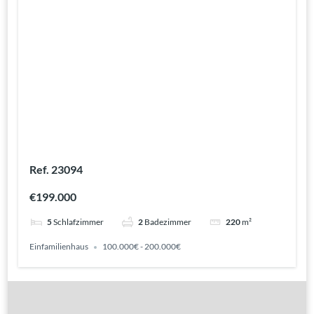
Ref. 23094
€199.000
5
Schlafzimmer
2
Badezimmer
220
m²
Einfamilienhaus
100.000€ - 200.000€
Gute Gründe