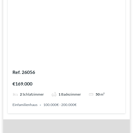
Ref. 26056
€169.000
2
Schlafzimmer
1
Badezimmer
50
m²
Einfamilienhaus
100.000€ - 200.000€
Gute Gründe