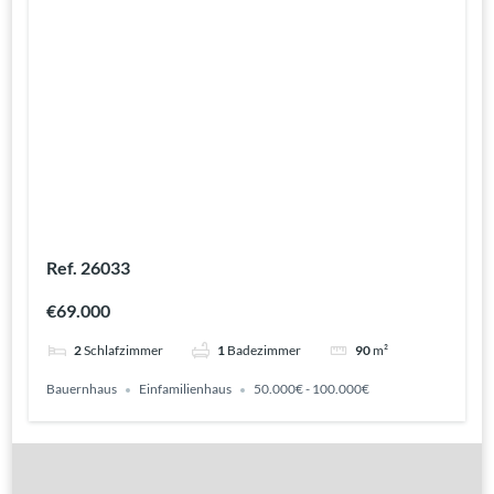
Ref. 26033
€69.000
2
Schlafzimmer
1
Badezimmer
90
m²
Bauernhaus
Einfamilienhaus
50.000€ - 100.000€
Gute Gründe