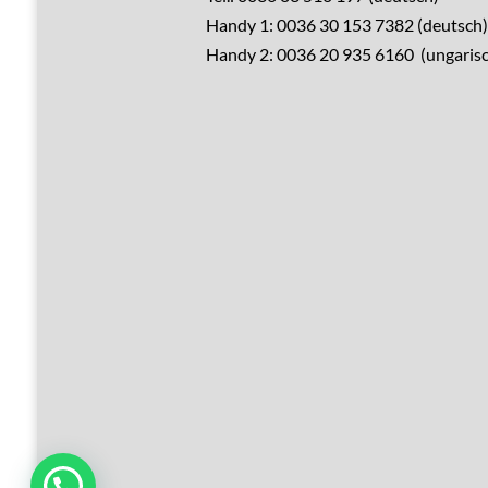
Handy 1: 0036 30 153 7382 (deutsch)
Verkaufen?
Handy 2: 0036 20 935 6160 (ungarisc
Leistungen
Übernachtung
Hausrenovierung
Über Ungarn
Über den Balaton
Referenzen
Kontakt
Sie benötigen Unterstützung?