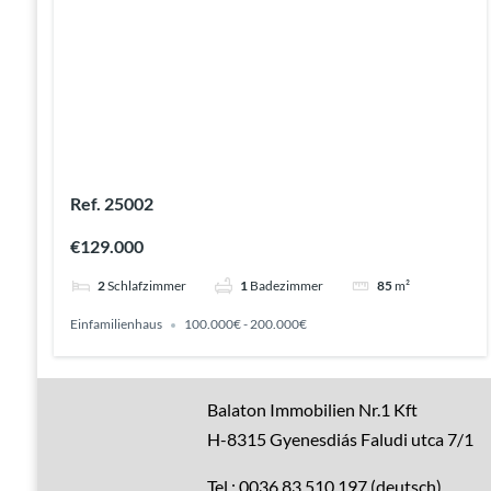
Ref. 25002
€129.000
2
Schlafzimmer
1
Badezimmer
85
m²
Einfamilienhaus
100.000€ - 200.000€
Gute Gründe
Balaton Immobilien Nr.1 Kft
H-8315 Gyenesdiás Faludi utca 7/1
Alle Immobilien
Tel.: 0036 83 510 197 (deutsch)