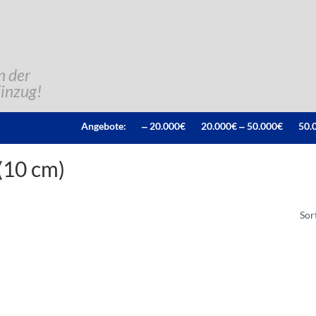
n der
Einzug!
Angebote:
‒ 20.000€
20.000€ ‒ 50.000€
50.
 (10 cm)
Sor