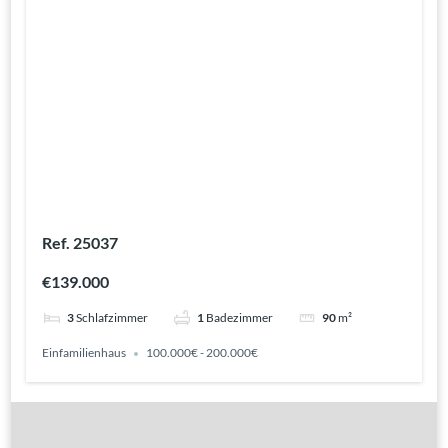
Ref. 25037
€139.000
3
Schlafzimmer
1
Badezimmer
90
m²
Einfamilienhaus
100.000€ - 200.000€
Gute Gründe