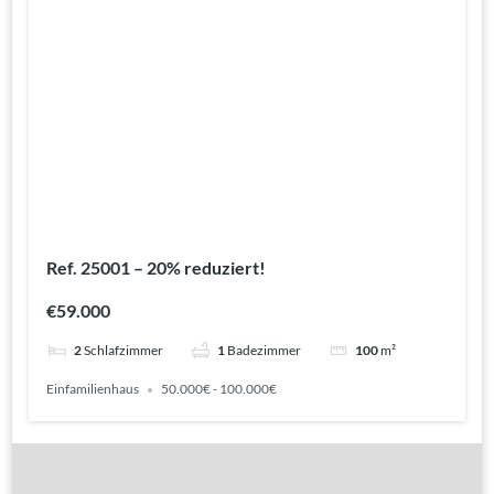
Ref. 25001 – 20% reduziert!
€59.000
2
Schlafzimmer
1
Badezimmer
100
m²
Einfamilienhaus
50.000€ - 100.000€
Gute Gründe