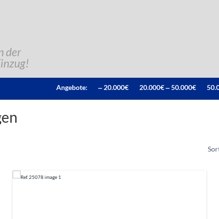
n der
Einzug!
Angebote:
‒ 20.000€
20.000€ ‒ 50.000€
50.
gen
Sor