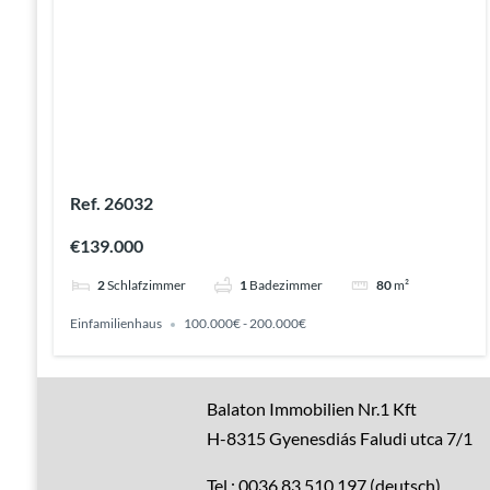
Ref. 26032
€139.000
2
Schlafzimmer
1
Badezimmer
80
m²
Einfamilienhaus
100.000€ - 200.000€
Gute Gründe
Balaton Immobilien Nr.1 Kft
H-8315 Gyenesdiás Faludi utca 7/1
Alle Immobilien
Tel.: 0036 83 510 197 (deutsch)