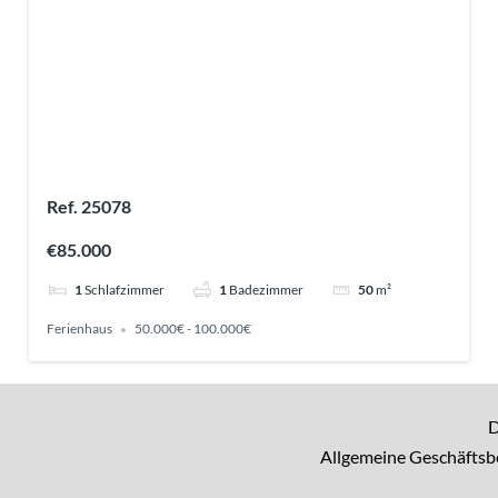
Ref. 25078
€85.000
1
Schlafzimmer
1
Badezimmer
50
m²
Ferienhaus
50.000€ - 100.000€
D
Allgemeine Geschäfts