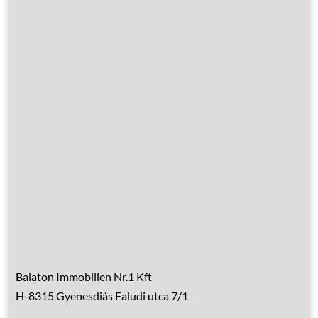
Leistungen
Übernachtung
Hausrenovierung
Über Ungarn
Über den Balaton
Referenzen
Kontakt
Balaton Immobilien Nr.1 Kft
H-8315 Gyenesdiás Faludi utca 7/1