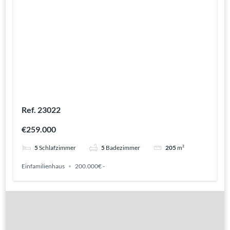
Ref. 23022
€259.000
5
Schlafzimmer
5
Badezimmer
205
m²
Einfamilienhaus
200.000€ -
Gute Gründe