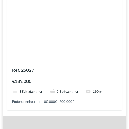
Ref. 25027
€189.000
3
Schlafzimmer
3
Badezimmer
190
m²
Einfamilienhaus
100.000€ - 200.000€
Gute Gründe