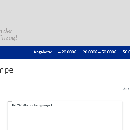
n der
Einzug!
Angebote:
‒ 20.000€
20.000€ ‒ 50.000€
50.
mpe
Sor