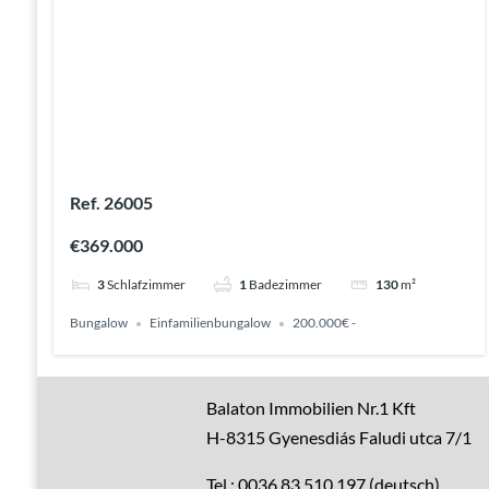
Ref. 26005
€369.000
3
Schlafzimmer
1
Badezimmer
130
m²
Bungalow
Einfamilienbungalow
200.000€ -
Gute Gründe
Balaton Immobilien Nr.1 Kft
H-8315 Gyenesdiás Faludi utca 7/1
Alle Immobilien
Tel.: 0036 83 510 197 (deutsch)