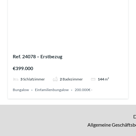
Ref. 24078 – Erstbezug
€399.000
3
Schlafzimmer
2
Badezimmer
144
m²
Bungalow
Einfamilienbungalow
200.000€ -
D
Allgemeine Geschäfts