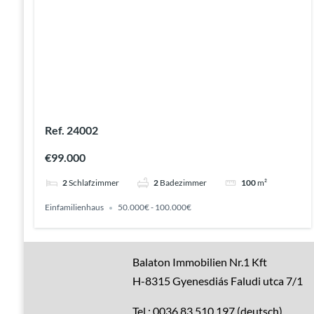
Ref. 24002
€99.000
2
Schlafzimmer
2
Badezimmer
100
m²
Einfamilienhaus
50.000€ - 100.000€
Gute Gründe
Balaton Immobilien Nr.1 Kft
H-8315 Gyenesdiás Faludi utca 7/1
Alle Immobilien
Tel.: 0036 83 510 197 (deutsch)