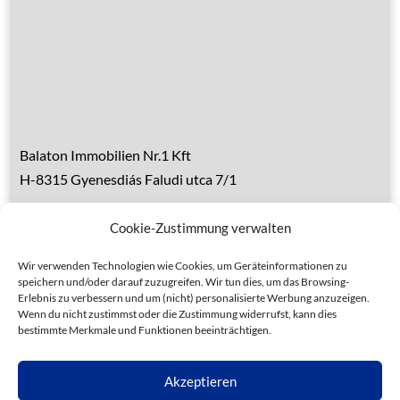
Über den Balaton
Referenzen
Kontakt
Balaton Immobilien Nr.1 Kft
H-8315 Gyenesdiás Faludi utca 7/1
Tel.: 0036 83 510 197 (deutsch)
Cookie-Zustimmung verwalten
Handy 1: 0036 30 153 7382 (deutsch)
Handy 2: 0036 20 935 6160 (ungarisch)
Wir verwenden Technologien wie Cookies, um Geräteinformationen zu
speichern und/oder darauf zuzugreifen. Wir tun dies, um das Browsing-
Erlebnis zu verbessern und um (nicht) personalisierte Werbung anzuzeigen.
Wenn du nicht zustimmst oder die Zustimmung widerrufst, kann dies
bestimmte Merkmale und Funktionen beeinträchtigen.
Datenschutz
Allgemeine Geschäftsbedingungen
Akzeptieren