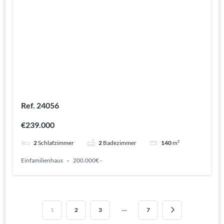
Ref. 24056
€239.000
2
Schlafzimmer
2
Badezimmer
140
m²
Einfamilienhaus
200.000€ -
…
1
2
3
7