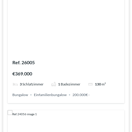
Ref. 26005
€369.000
3
Schlafzimmer
1
Badezimmer
130
m²
Bungalow
Einfamilienbungalow
200.000€ -