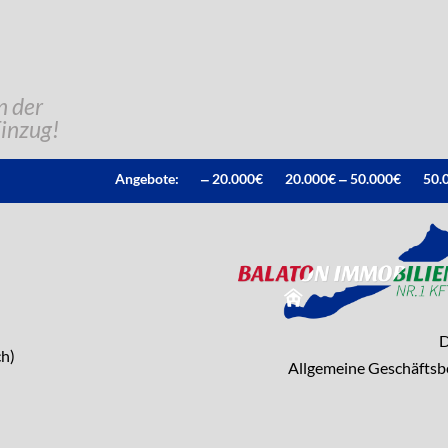
n der
Einzug!
Angebote:
‒ 20.000€
20.000€ ‒ 50.000€
50.
D
h)
Allgemeine Geschäfts