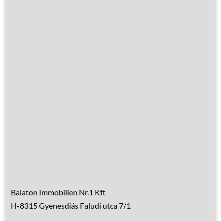
Leistungen
Übernachtung
Hausrenovierung
Über Ungarn
Über den Balaton
Referenzen
Kontakt
Balaton Immobilien Nr.1 Kft
H-8315 Gyenesdiás Faludi utca 7/1