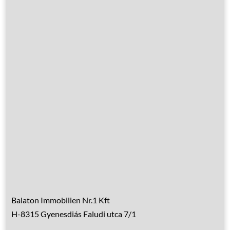
Leistungen
Übernachtung
Hausrenovierung
Über Ungarn
Über den Balaton
Referenzen
Kontakt
Balaton Immobilien Nr.1 Kft
H-8315 Gyenesdiás Faludi utca 7/1