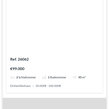
Ref. 26062
€99.000
2
Schlafzimmer
1
Badezimmer
95
m²
Einfamilienhaus
50.000€ - 100.000€
Gute Gründe