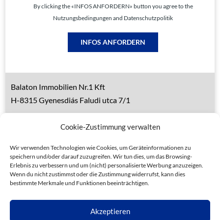
By clicking the «INFOS ANFORDERN» button you agree to the
Nutzungsbedingungen and Datenschutzpolitik
INFOS ANFORDERN
Balaton Immobilien Nr.1 Kft
H-8315 Gyenesdiás Faludi utca 7/1
Tel.: 0036 83 510 197 (deutsch)
Cookie-Zustimmung verwalten
Handy 1: 0036 30 153 7382 (deutsch)
Handy 2: 0036 20 935 6160 (ungarisch)
Wir verwenden Technologien wie Cookies, um Geräteinformationen zu
speichern und/oder darauf zuzugreifen. Wir tun dies, um das Browsing-
Erlebnis zu verbessern und um (nicht) personalisierte Werbung anzuzeigen.
Wenn du nicht zustimmst oder die Zustimmung widerrufst, kann dies
bestimmte Merkmale und Funktionen beeinträchtigen.
Datenschutz
Allgemeine Geschäftsbedingungen
Akzeptieren