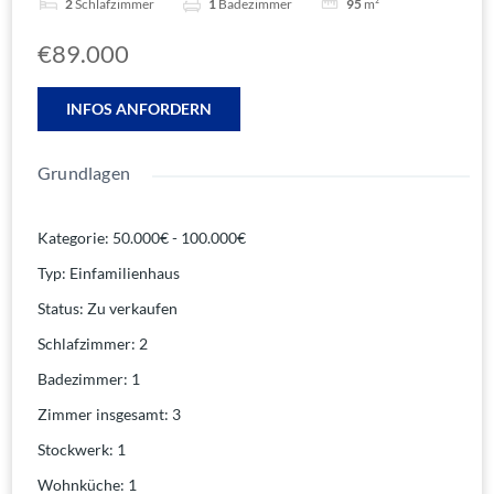
2
Schlafzimmer
1
Badezimmer
95
m²
€89.000
INFOS ANFORDERN
Grundlagen
Kategorie
:
50.000€ - 100.000€
Typ
:
Einfamilienhaus
Status
:
Zu verkaufen
Schlafzimmer
:
2
Badezimmer
:
1
Zimmer insgesamt
:
3
Stockwerk
:
1
Wohnküche
:
1