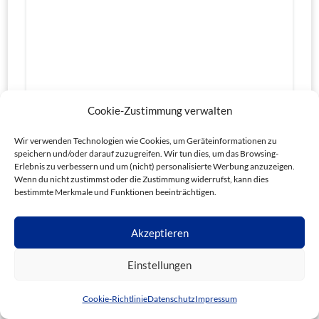
Cookie-Zustimmung verwalten
Ref. 23044
Wir verwenden Technologien wie Cookies, um Geräteinformationen zu
€99.000
speichern und/oder darauf zuzugreifen. Wir tun dies, um das Browsing-
Erlebnis zu verbessern und um (nicht) personalisierte Werbung anzuzeigen.
4
Schlafzimmer
1
Badezimmer
130
m²
Wenn du nicht zustimmst oder die Zustimmung widerrufst, kann dies
bestimmte Merkmale und Funktionen beeinträchtigen.
Einfamilienhaus
50.000€ - 100.000€
Akzeptieren
Einstellungen
Sie benötigen Unterstützung?
Cookie-Richtlinie
Datenschutz
Impressum