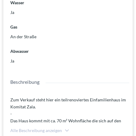
Wasser
Ja
Gas
An der Straße
Abwasser
Ja
Beschreibung
Zum Verkauf steht hier ein teilrenoviertes Einfamilienhaus im
Komitat Zala.
-
Das Haus kommt mit ca. 70 m² Wohnfläche die sich auf den
Eingang, die Küche mit Essplatz, einem Wohnzimmer sowie
Alle Beschreibung anzeigen
zwei Schlafzimmer und dem Wannenbad aufteilt.