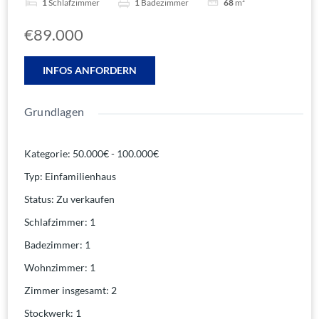
1
Schlafzimmer
1
Badezimmer
68
m²
€89.000
INFOS ANFORDERN
Grundlagen
Kategorie
:
50.000€ - 100.000€
Typ
:
Einfamilienhaus
Status
:
Zu verkaufen
Schlafzimmer
:
1
Badezimmer
:
1
Wohnzimmer
:
1
Zimmer insgesamt
:
2
Stockwerk
:
1