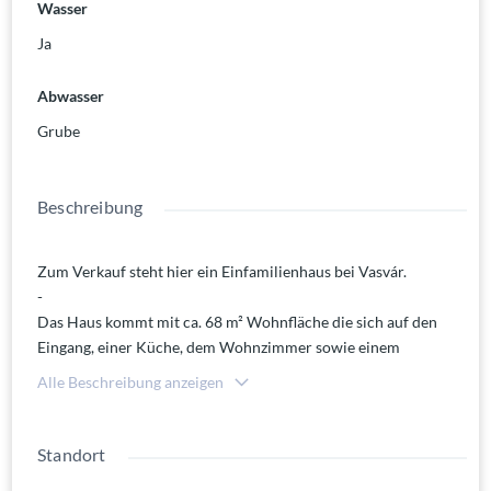
Wasser
Ja
Abwasser
Grube
Beschreibung
Zum Verkauf steht hier ein Einfamilienhaus bei Vasvár.
-
Das Haus kommt mit ca. 68 m² Wohnfläche die sich auf den
Eingang, einer Küche, dem Wohnzimmer sowie einem
Duschbad und einem Schlafzimmer aufteilt.
Alle Beschreibung anzeigen
Klimaanlage, Rollläden und ein Abstellraum sind vorhanden.
Die Immobilie verfügt zusätzlich über den H-Tarif für Strom.
Der Boden im Wohnzimmer wird erneuert - die Fenster
Standort
werden erneuert - Malerarbeiten werden ebenfalls noch