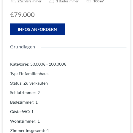
2
Schlafzimmer
1
Badezimmer
100
m²
€79.000
INFOS ANFORDERN
Grundlagen
Kategorie
:
50.000€ - 100.000€
Typ
:
Einfamilienhaus
Status
:
Zu verkaufen
Schlafzimmer
:
2
Badezimmer
:
1
Gäste-WC
:
1
Wohnzimmer
:
1
Zimmer insgesamt
:
4