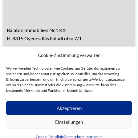
Kontakt
Balaton Immobilien Nr.1 Kft
H-8315 Gyenesdiás Faludi utca 7/1
Tel.: 0036 83 510 197 (deutsch)
Cookie-Zustimmung verwalten
Handy 1: 0036 30 153 7382 (deutsch)
Handy 2: 0036 20 935 6160 (ungarisch)
Wir verwenden Technologien wie Cookies, um Geräteinformationen zu
speichern und/oder darauf zuzugreifen. Wir tun dies, um das Browsing-
Erlebnis zu verbessern und um (nicht) personalisierte Werbung anzuzeigen.
Wenn du nicht zustimmst oder die Zustimmung widerrufst, kann dies
bestimmte Merkmale und Funktionen beeinträchtigen.
Datenschutz
Allgemeine Geschäftsbedingungen
Akzeptieren
Impressum
Einstellungen
Sie benötigen Unterstützung?
© 2023 Balaton Immobilien Nr.1 Kft. | Gestalung &
Cookie-Richtlinie
Datenschutz
Impressum